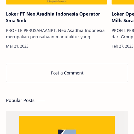
Loker PT Neo Asadhia Indonesia Operator
Loker Ope
Sma Smk
Mills Sur
PROFILE PERUSAHAANPT. Neo Asadhia Indonesia
PROFIL PE
merupakan perusahaan manufaktur yang
dari Group
bergerak dalam industri kemasan Kertas dan
industri 
Karton, anak perusahaan dari PT Surya Prima
terkemuka 
SemestaPerus…
Post a Comment
Popular Posts