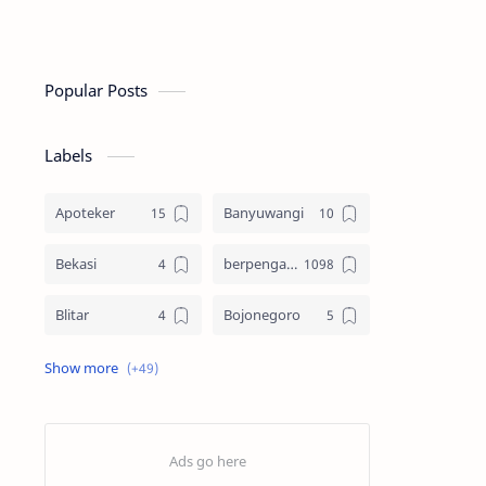
Popular Posts
Labels
Apoteker
Banyuwangi
Bekasi
berpengalaman
Blitar
Bojonegoro
Bondowoso
Cikarang
Diploma
Freshgraduate
Gresik
Informasi